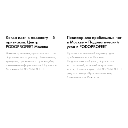
Когда идти к подологу – 5
Педикюр для проблемных ног
признаков. Центр
в Москве – Подологический
PODOPROFEET Москва
уход в PODOPROFEET
Ранние признаки, при которых стоит
Профессиональный педикюр для
обратиться к подологу. Натоптыши,
проблемных ног в Москве.
трещины, дискомфорт при ходьбе,
Подологический уход, обработка
измененная форма ногтя. Подолог в
натоптышей, мозолей и вросшего
Москве – PODOPROFEET.
ногтя. Запись в центр PODOPROFEET
рядом с метро Красносельская,
Сокольники и Рижская.