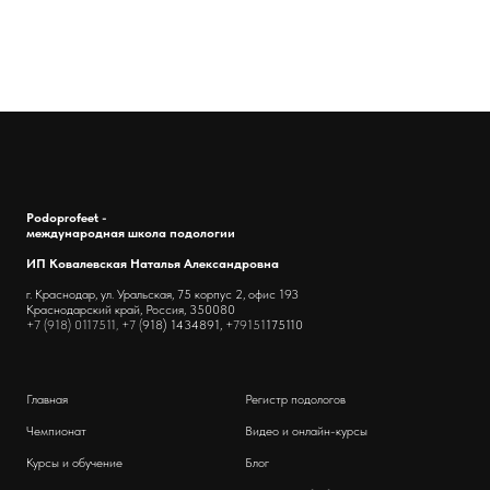
Podoprofeet -
международная школа подологии
ИП Ковалевская Наталья Александровна
г. Краснодар, ул. Уральская, 75 корпус 2, офис 193
Краснодарский край, Россия, 350080
+7 (918) 0117511, +7 (
918) 1434891,
+79151
175110
Главная
Регистр подологов
Чемпионат
Видео и онлайн-курсы
Курсы и обучение
Блог