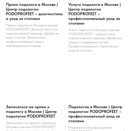
Прием подолога в Москве |
Услуги подолога в Москве |
Центр подологии
Центр подологии
PODOPROFEET – диагностика
PODOPROFEET –
и уход за стопами
профессиональный уход за
стопами
Прием подолога в Москве в центре
PODOPROFEET. Диагностика стоп,
Услуги подолога в Москве в центре
подологический педикюр, обработка
PODOPROFEET – диагностика,
кожи и ногтей. Безопасный,
подологический педикюр, обработка
профессиональный уход и
трещин и коррекция ногтей.
индивидуальный подход.
Профессиональный и безопасный
уход за стопами.
Записаться на прием к
Подология в Москве | Центр
подологу в Москве | Центр
подологии PODOPROFEET –
подологии PODOPROFEET
профессиональный уход за
стопами
Запишитесь на прием к подологу в
Москве в центре PODOPROFEET.
Подология в Москве в центре