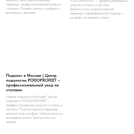
Диагностика, подологический
PODOPROFEET – профессиональный
педикюр, профессиональный уход за
уход за стопами и ногтями.
стопами. Онлайн-запись, комфорт и
Диагностика, подологический
внимание к деталям.
педикюр, индивидуальный подход и
комфорт на каждом этапе.
Подолог в Москве | Центр
подологии PODOPROFEET –
профессиональный уход за
стопами
Ищете подолога в Москве? Центр
подологии PODOPROFEET –
профессиональный уход за стопами и
ногтями. Подологический педикюр,
диагностика, комфорт и безопасность
на каждом этапе. Запишитесь на
прием!