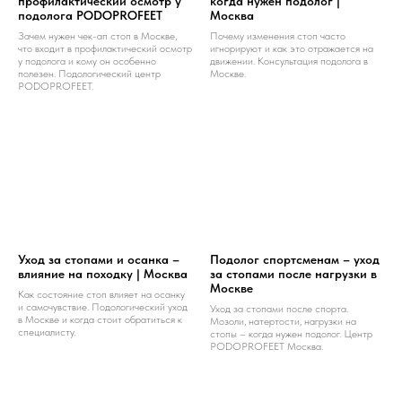
профилактический осмотр у
когда нужен подолог |
подолога PODOPROFEET
Москва
Зачем нужен чек-ап стоп в Москве,
Почему изменения стоп часто
что входит в профилактический осмотр
игнорируют и как это отражается на
у подолога и кому он особенно
движении. Консультация подолога в
полезен. Подологический центр
Москве.
PODOPROFEET.
Уход за стопами и осанка –
Подолог спортсменам – уход
влияние на походку | Москва
за стопами после нагрузки в
Москве
Как состояние стоп влияет на осанку
и самочувствие. Подологический уход
Уход за стопами после спорта.
в Москве и когда стоит обратиться к
Мозоли, натертости, нагрузки на
специалисту.
стопы – когда нужен подолог. Центр
PODOPROFEET Москва.