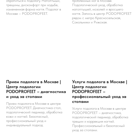
обратиться к подологу. Натоптыши,
проблемных ног в Москве.
трещины, дискомфорт при ходьбе,
Подологический уход, обработка
измененная форма ногтя. Подолог в
натоптышей, мозолей и вросшего
Москве – PODOPROFEET.
ногтя. Запись в центр PODOPROFEET
рядом с метро Красносельская,
Сокольники и Рижская.
Прием подолога в Москве |
Услуги подолога в Москве |
Центр подологии
Центр подологии
PODOPROFEET – диагностика
PODOPROFEET –
и уход за стопами
профессиональный уход за
стопами
Прием подолога в Москве в центре
PODOPROFEET. Диагностика стоп,
Услуги подолога в Москве в центре
подологический педикюр, обработка
PODOPROFEET – диагностика,
кожи и ногтей. Безопасный,
подологический педикюр, обработка
профессиональный уход и
трещин и коррекция ногтей.
индивидуальный подход.
Профессиональный и безопасный
уход за стопами.