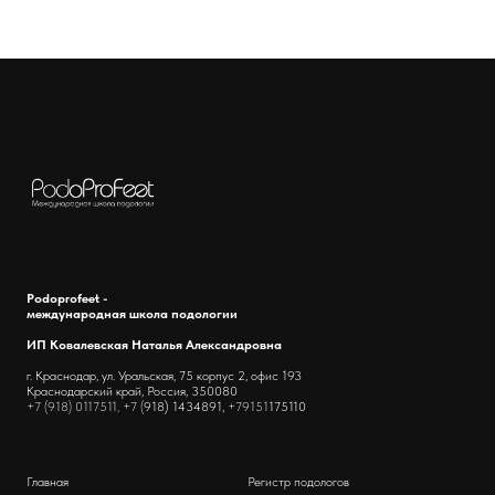
Podoprofeet -
международная школа подологии
ИП Ковалевская Наталья Александровна
г. Краснодар, ул. Уральская, 75 корпус 2, офис 193
Краснодарский край, Россия, 350080
+7 (918) 0117511, +7 (
918) 1434891,
+79151
175110
Главная
Регистр подологов