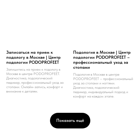
Записаться на прием к
Подология в Москве | Центр
подологу в Москве | Центр
подологии PODOPROFEET –
подологии PODOPROFEET
профессиональный уход за
стопами
Запишитесь на прием к подологу в
Москве в центре PODOPROFEET.
Подология в Москве в центре
Диагностика, подологический
PODOPROFEET – профессиональный
педикюр, профессиональный уход за
уход за стопами и ногтями.
стопами. Онлайн-запись, комфорт и
Диагностика, подологический
внимание к деталям.
педикюр, индивидуальный подход и
комфорт на каждом этапе.
Показать ещё