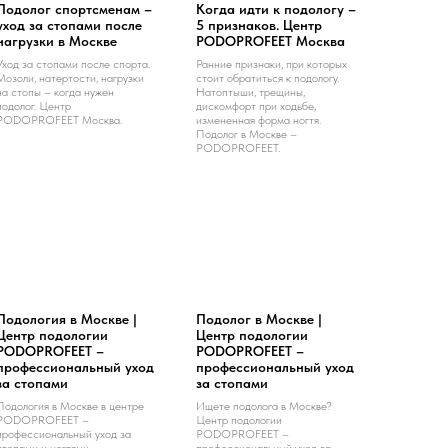
Подолог спортсменам –
Когда идти к подологу –
уход за стопами после
5 признаков. Центр
нагрузки в Москве
PODOPROFEET Москва
Уход за стопами после спорта.
Ранние признаки, при которых
Мозоли, натертости, нагрузки
стоит обратиться к подологу.
на стопы – когда нужен
Натоптыши, трещины,
подолог. Центр
дискомфорт при ходьбе,
PODOPROFEET Москва.
измененная форма ногтя.
Подолог в Москве –
PODOPROFEET.
Подология в Москве |
Подолог в Москве |
Центр подологии
Центр подологии
PODOPROFEET –
PODOPROFEET –
профессиональный уход
профессиональный уход
за стопами
за стопами
Подология в Москве в центре
Ищете подолога в Москве?
PODOPROFEET –
Центр подологии
профессиональный уход за
PODOPROFEET –