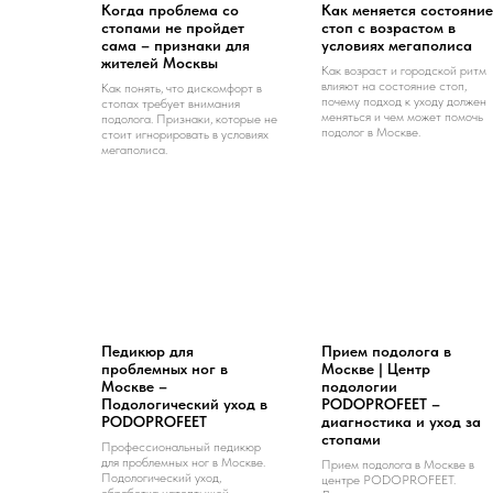
Когда проблема со
Как меняется состояние
стопами не пройдет
стоп с возрастом в
сама – признаки для
условиях мегаполиса
жителей Москвы
Как возраст и городской ритм
влияют на состояние стоп,
Как понять, что дискомфорт в
почему подход к уходу должен
стопах требует внимания
меняться и чем может помочь
подолога. Признаки, которые не
подолог в Москве.
стоит игнорировать в условиях
мегаполиса.
Педикюр для
Прием подолога в
проблемных ног в
Москве | Центр
Москве –
подологии
Подологический уход в
PODOPROFEET –
PODOPROFEET
диагностика и уход за
стопами
Профессиональный педикюр
для проблемных ног в Москве.
Прием подолога в Москве в
Подологический уход,
центре PODOPROFEET.