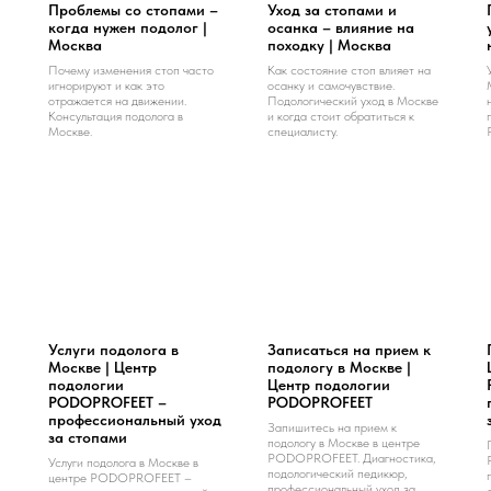
Проблемы со стопами –
Уход за стопами и
когда нужен подолог |
осанка – влияние на
Москва
походку | Москва
Почему изменения стоп часто
Как состояние стоп влияет на
игнорируют и как это
осанку и самочувствие.
отражается на движении.
Подологический уход в Москве
Консультация подолога в
и когда стоит обратиться к
Москве.
специалисту.
Услуги подолога в
Записаться на прием к
Москве | Центр
подологу в Москве |
подологии
Центр подологии
PODOPROFEET –
PODOPROFEET
профессиональный уход
Запишитесь на прием к
за стопами
подологу в Москве в центре
PODOPROFEET. Диагностика,
Услуги подолога в Москве в
подологический педикюр,
центре PODOPROFEET –
профессиональный уход за