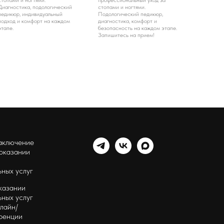
стопами и ногтями.
профессиональный уход за
Диагностика, подологический
стопами и ногтями.
педикюр, индивидуальный
Подологический педикюр,
подход и комфорт на каждом
диагностика, комфорт и
этапе.
безопасность на каждом этапе.
Запишитесь на прием!
аключение
 оказании
ных услуг
казании
ных услуг
лайн/
ренции