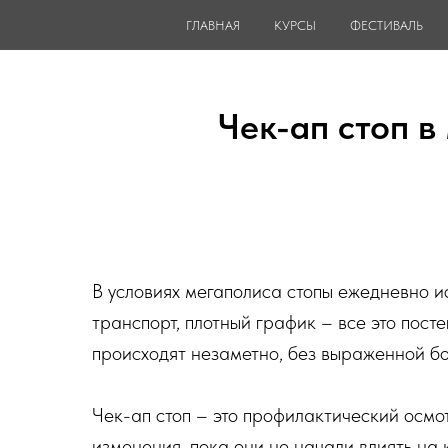
ГЛАВНАЯ
КУРСЫ
ФЕСТИВАЛЬ
Чек-ап стоп 
В условиях мегаполиса стопы ежедневно ис
транспорт, плотный график – все это пост
происходят незаметно, без выраженной бол
Чек-ап стоп – это профилактический осмот
изменения, пока они не начали влиять на 