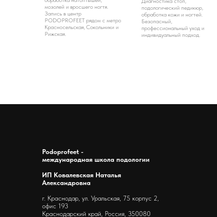
обработка натоптышей,
Диагностика стоп,
мозолей и вросшего ногтя.
подологический педикюр,
Запись в центр
обработка кожи и ногтей.
PODOPROFEET рядом с метро
Безопасный,
Красносельская, Сокольники и
профессиональный уход и
Рижская.
индивидуальный подход.
Podoprofeet -
международная школа подологии
ИП Ковалевская Наталья
Александровна
г. Краснодар, ул. Уральская, 75 корпус 2,
офис 193
Краснодарский край, Россия, 350080