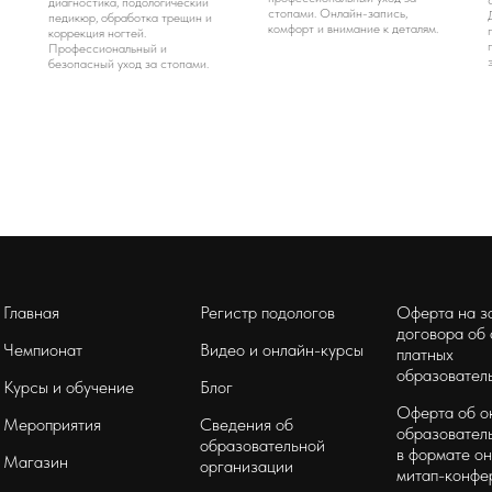
диагностика, подологический
стопами. Онлайн-запись,
педикюр, обработка трещин и
комфорт и внимание к деталям.
коррекция ногтей.
Профессиональный и
безопасный уход за стопами.
Главная
Регистр подологов
Оферта на з
договора об
Чемпионат
Видео и онлайн-курсы
платных
образователь
Курсы и обучение
Блог
Оферта об о
Мероприятия
Сведения об
образователь
образовательной
в формате он
Магазин
организации
митап-конфе