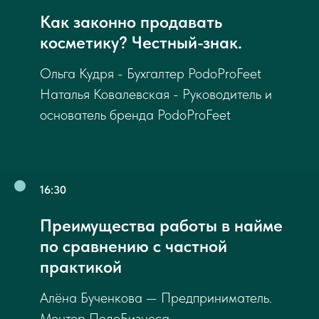
спецпредложения для
Как законно продавать
участников
косметику? Честный-знак.
Ольга Кудря - Бухгалтер PodoProFeet
Наталья Ковалевская - Руководитель и
ВСТУПИТЬ В КАНАЛ
основатель бренда PodoProFeet
16:30
Преимущества работы в найме
по сравнению с частной
практикой
Алёна Бученкова — Предприниматель.
Ментор ПодоБизнеса.