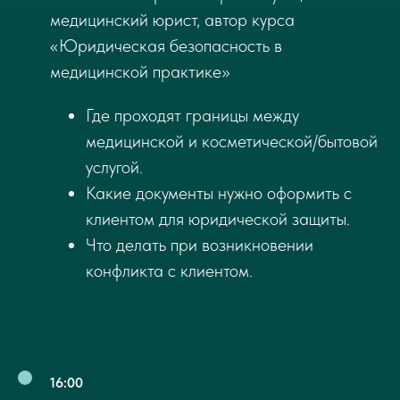
медицинский юрист, автор курса
Вступайте в наш Max-канал — станьте
«Юридическая безопасность в
частью сообщества, погруженного в мир
технологий и бизнеса.
медицинской практике»
Где проходят границы между
медицинской и косметической/бытовой
Анонсы спикеров и
программа
услугой.
конференции
Какие документы нужно оформить с
клиентом для юридической защиты.
Что делать при возникновении
Полезные статьи и
конфликта с клиентом.
материалы для
участников
16:00
Акции и