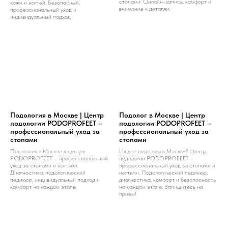
стопами. Онлайн-запись, комфорт и
кожи и ногтей. Безопасный,
внимание к деталям.
профессиональный уход и
индивидуальный подход.
Подология в Москве | Центр
Подолог в Москве | Центр
подологии PODOPROFEET –
подологии PODOPROFEET –
профессиональный уход за
профессиональный уход за
стопами
стопами
Подология в Москве в центре
Ищете подолога в Москве? Центр
PODOPROFEET – профессиональный
подологии PODOPROFEET –
уход за стопами и ногтями.
профессиональный уход за стопами и
Диагностика, подологический
ногтями. Подологический педикюр,
педикюр, индивидуальный подход и
диагностика, комфорт и безопасность
комфорт на каждом этапе.
на каждом этапе. Запишитесь на
прием!