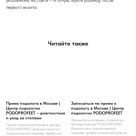
указанному на сайте – и почувствуйте разницу после
первого визита.
Читайте также
Прием подолога в Москве |
Записаться на прием к
Центр подологии
подологу в Москве | Центр
PODOPROFEET – диагностика
подологии PODOPROFEET
и уход за стопами
Запишитесь на прием к подологу в
Москве в центре PODOPROFEET.
Прием подолога в Москве в центре
Диагностика, подологический
PODOPROFEET. Диагностика стоп,
педикюр, профессиональный уход за
подологический педикюр, обработка