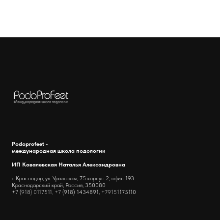
Podoprofeet -
международная школа подологии
ИП Ковалевская Наталья Александровна
г. Краснодар, ул. Уральская, 75 корпус 2, офис 193
Краснодарский край, Россия, 350080
+7 (918) 0117511, +7 (
918) 1434891,
+79151
175110