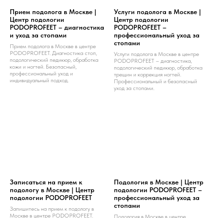
Прием подолога в Москве |
Услуги подолога в Москве |
Центр подологии
Центр подологии
PODOPROFEET – диагностика
PODOPROFEET –
и уход за стопами
профессиональный уход за
стопами
Прием подолога в Москве в центре
PODOPROFEET. Диагностика стоп,
Услуги подолога в Москве в центре
подологический педикюр, обработка
PODOPROFEET – диагностика,
кожи и ногтей. Безопасный,
подологический педикюр, обработка
профессиональный уход и
трещин и коррекция ногтей.
индивидуальный подход.
Профессиональный и безопасный
уход за стопами.
Записаться на прием к
Подология в Москве | Центр
подологу в Москве | Центр
подологии PODOPROFEET –
подологии PODOPROFEET
профессиональный уход за
стопами
Запишитесь на прием к подологу в
Москве в центре PODOPROFEET.
Подология в Москве в центре