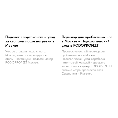
Подолог спортсменам – уход
Педикюр для проблемных ног
за стопами после нагрузки в
в Москве – Подологический
Москве
уход в PODOPROFEET
Уход за стопами после спорта.
Профессиональный педикюр для
Мозоли, натертости, нагрузки на
проблемных ног в Москве.
стопы – когда нужен подолог. Центр
Подологический уход, обработка
PODOPROFEET Москва.
натоптышей, мозолей и вросшего
ногтя. Запись в центр PODOPROFEET
рядом с метро Красносельская,
Сокольники и Рижская.