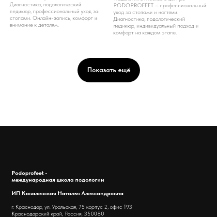
Диагностика, подологический
PODOPROFEET – профессиональный
педикюр, профессиональный уход за
уход за стопами и ногтями.
стопами. Онлайн-запись, комфорт и
Диагностика, подологический
внимание к деталям.
педикюр, индивидуальный подход и
комфорт на каждом этапе.
Показать ещё
Podoprofeet -
международная школа подологии
ИП Ковалевская Наталья Александровна
г. Краснодар, ул. Уральская, 75 корпус 2, офис 193
Краснодарский край, Россия, 350080