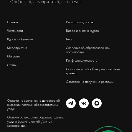
+7 (918) 0117511, +7 (
918) 1434891,
+79151
175110
Главная
Регистр подологов
Чемпионат
Видео и онлайн-курсы
Курсы и обучение
Блог
Мероприятия
Сведения об образовательной
организации
Магазин
Конфиденциальность
Статьи
Согласие на обработку персональных
данных
Согласие на получение рекламы
Оферта на заключение договора об
оказании платных образовательных
услуг
Оферта об оказании образовательных
услуг в формате онлайн/ митап-
конференции