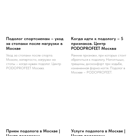
Подолог спортсменам – уход
Когда идти к подологу – 5
за стопами после нагрузки в
признаков. Центр
Москве
PODOPROFEET Москва
Уход за стопами после спорта.
Ранние признаки, при которых стоит
Мозоли, натертости, нагрузки на
обратиться к подологу. Натоптыши,
стопы – когда нужен подолог. Центр
трещины, дискомфорт при ходьбе,
PODOPROFEET Москва.
измененная форма ногтя. Подолог в
Москве – PODOPROFEET.
Прием подолога в Москве |
Услуги подолога в Москве |
Центр подологии
Центр подологии