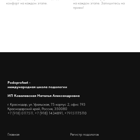
комфорт на каждом этапе.
на каждом этапе. Запишитесь на
прием!
Podoprofeet -
международная школа подологии
ИП Ковалевская Наталья Александровна
г. Краснодар, ул. Уральская, 75 корпус 2, офис 193
Краснодарский край, Россия, 350080
+7 (918) 0117511, +7 (
918) 1434891,
+79151
175110
Главная
Регистр подологов