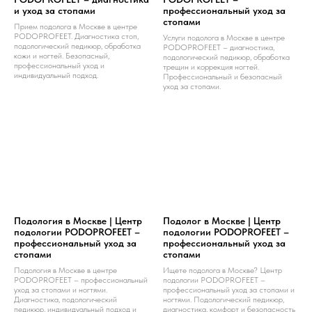
и уход за стопами
профессиональный уход за
стопами
Прием подолога в Москве в центре
PODOPROFEET. Диагностика стоп,
Услуги подолога в Москве в центре
подологический педикюр, обработка
PODOPROFEET – диагностика,
кожи и ногтей. Безопасный,
подологический педикюр, обработка
профессиональный уход и
трещин и коррекция ногтей.
индивидуальный подход.
Профессиональный и безопасный
уход за стопами.
Подология в Москве | Центр
Подолог в Москве | Центр
подологии PODOPROFEET –
подологии PODOPROFEET –
профессиональный уход за
профессиональный уход за
стопами
стопами
Подология в Москве в центре
Ищете подолога в Москве? Центр
PODOPROFEET – профессиональный
подологии PODOPROFEET –
уход за стопами и ногтями.
профессиональный уход за стопами и
Диагностика, подологический
ногтями. Подологический педикюр,
педикюр, индивидуальный подход и
диагностика, комфорт и безопасность