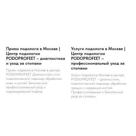
Прием подолога в Москве |
Услуги подолога в Москве |
Центр подологии
Центр подологии
PODOPROFEET – диагностика
PODOPROFEET –
и уход за стопами
профессиональный уход за
стопами
Прием подолога в Москве в центре
PODOPROFEET. Диагностика стоп,
Услуги подолога в Москве в центре
подологический педикюр, обработка
PODOPROFEET – диагностика,
кожи и ногтей. Безопасный,
подологический педикюр, обработка
профессиональный уход и
трещин и коррекция ногтей.
индивидуальный подход.
Профессиональный и безопасный
уход за стопами.