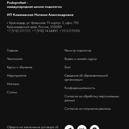
Podoprofeet -
международная школа подологии
ИП Ковалевская Наталья Александровна
г. Краснодар, ул. Уральская, 75 корпус 2, офис 193
Краснодарский край, Россия, 350080
+7 (918) 0117511, +7 (
918) 1434891,
+79151
175110
Главная
Регистр подологов
Чемпионат
Видео и онлайн-курсы
Курсы и обучение
Блог
Мероприятия
Сведения об образовательной
организации
Магазин
Конфиденциальность
Статьи
Согласие на обработку персональных
данных
Согласие на получение рекламы
Оферта на заключение договора об