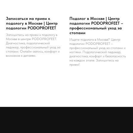
Записаться на прием к
Подолог в Москве | Центр
подологу в Москве | Центр
подологии PODOPROFEET –
подологии PODOPROFEET
профессиональный уход за
стопами
Запишитесь на прием к подологу в
Москве в центре PODOPROFEET.
Ищете подолога в Москве? Центр
Диагностика, подологический
подологии PODOPROFEET –
педикюр, профессиональный уход за
профессиональный уход за стопами и
стопами. Онлайн-запись, комфорт и
ногтями. Подологический педикюр,
внимание к деталям.
диагностика, комфорт и безопасность
на каждом этапе. Запишитесь на
прием!