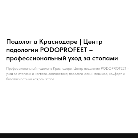
Подолог в Краснодаре | Центр
подологии PODOPROFEET –
профессиональный уход за стопами
Профессиональный подолог в Краснодаре. Центр подологии PODOPROFEET –
уход за стопами и ногтями, диагностика, подологический педикюр, комфорт и
безопасность на каждом этапе.