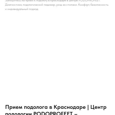
Запишитесь на прием к подологу в Краснодаре в центре PODOPROFEET.
Диагностика, подологический педикюр, уход за стопами. Комфорт, безопасность
и индивидуальный подход.
Прием подолога в Краснодаре | Центр
подологии PODOPROFEET –