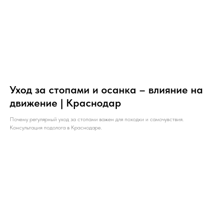
Уход за стопами и осанка – влияние на
движение | Краснодар
Почему регулярный уход за стопами важен для походки и самочувствия.
Консультация подолога в Краснодаре.