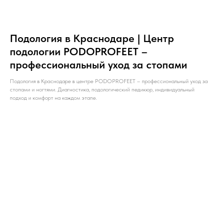
Подология в Краснодаре | Центр
подологии PODOPROFEET –
профессиональный уход за стопами
Подология в Краснодаре в центре PODOPROFEET – профессиональный уход за
стопами и ногтями. Диагностика, подологический педикюр, индивидуальный
подход и комфорт на каждом этапе.