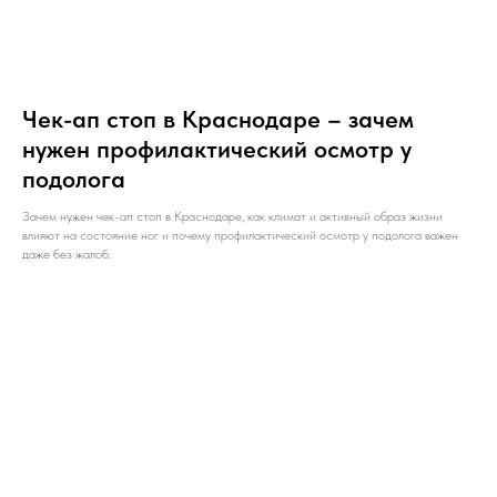
Чек-ап стоп в Краснодаре – зачем
нужен профилактический осмотр у
подолога
Зачем нужен чек-ап стоп в Краснодаре, как климат и активный образ жизни
влияют на состояние ног и почему профилактический осмотр у подолога важен
даже без жалоб.