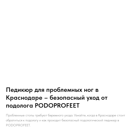
Педикюр для проблемных ног в
Краснодаре – безопасный уход от
подолога PODOPROFEET
Проблемные стопы требуют бережного ухода. Узнайте, когда в Краснодаре стоит
обратиться к подологу и как проходит безопасный подологический педикюр в
PODOPROFEET.