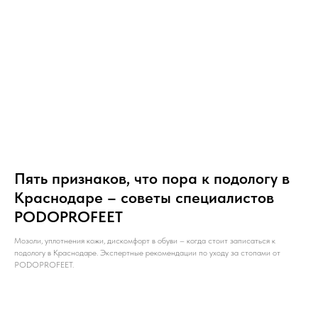
Пять признаков, что пора к подологу в
Краснодаре – советы специалистов
PODOPROFEET
Мозоли, уплотнения кожи, дискомфорт в обуви – когда стоит записаться к
подологу в Краснодаре. Экспертные рекомендации по уходу за стопами от
PODOPROFEET.