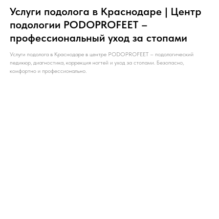
Услуги подолога в Краснодаре | Центр
подологии PODOPROFEET –
профессиональный уход за стопами
Услуги подолога в Краснодаре в центре PODOPROFEET – подологический
педикюр, диагностика, коррекция ногтей и уход за стопами. Безопасно,
комфортно и профессионально.