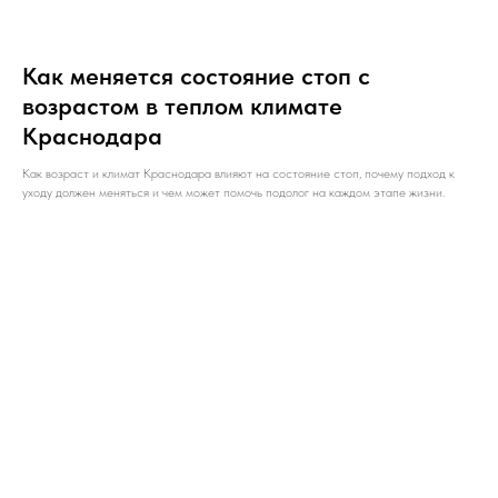
Как меняется состояние стоп с
возрастом в теплом климате
Краснодара
Как возраст и климат Краснодара влияют на состояние стоп, почему подход к
уходу должен меняться и чем может помочь подолог на каждом этапе жизни.