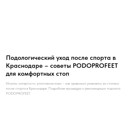
Подологический уход после спорта в
Краснодаре – советы PODOPROFEET
для комфортных стоп
Мозоли, натертости, уплотнение кожи – как правильно ухаживать за стопами
после спорта в Краснодаре. Подробная процедура и рекомендации подолога
PODOPROFEET.