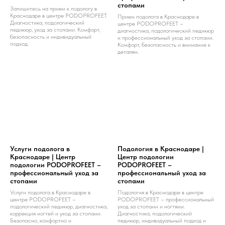
стопами
Запишитесь на прием к подологу в
Краснодаре в центре PODOPROFEET.
Прием подолога в Краснодаре в
Диагностика, подологический
центре PODOPROFEET –
педикюр, уход за стопами. Комфорт,
диагностика, подологический педикюр
безопасность и индивидуальный
и профессиональный уход за стопами.
подход.
Комфорт, безопасность и внимание к
деталям.
Услуги подолога в
Подология в Краснодаре |
Краснодаре | Центр
Центр подологии
подологии PODOPROFEET –
PODOPROFEET –
профессиональный уход за
профессиональный уход за
стопами
стопами
Услуги подолога в Краснодаре в
Подология в Краснодаре в центре
центре PODOPROFEET –
PODOPROFEET – профессиональный
подологический педикюр, диагностика,
уход за стопами и ногтями.
коррекция ногтей и уход за стопами.
Диагностика, подологический
Безопасно, комфортно и
педикюр, индивидуальный подход и