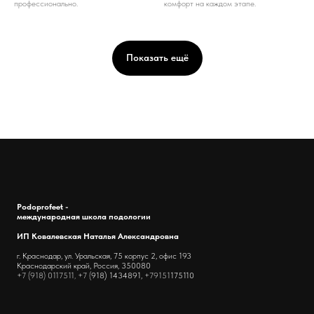
профессионально.
комфорт на каждом этапе.
Показать ещё
Podoprofeet -
международная школа подологии
ИП Ковалевская Наталья Александровна
г. Краснодар, ул. Уральская, 75 корпус 2, офис 193
Краснодарский край, Россия, 350080
+7 (918) 0117511, +7 (
918) 1434891,
+79151
175110