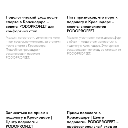
Подологический уход после
Пять признаков, что пора к
спорта в Краснодаре –
подологу в Краснодаре –
советы PODOPROFEET для
советы специалистов
комфортных стоп
PODOPROFEET
Мозоли, натертости, уплотнение кожи
Мозоли, уплотнения кожи, дискомфорт
– как правильно ухаживать за стопами
в обуви – когда стоит записаться к
после спорта в Краснодаре.
подологу в Краснодаре. Экспертные
Подробная процедура и
рекомендации по уходу за стопами от
рекомендации подолога
PODOPROFEET.
PODOPROFEET.
Записаться на прием к
Прием подолога в
подологу в Краснодаре |
Краснодаре | Центр
Центр подологии
подологии PODOPROFEET –
PODOPROFEET
профессиональный уход за