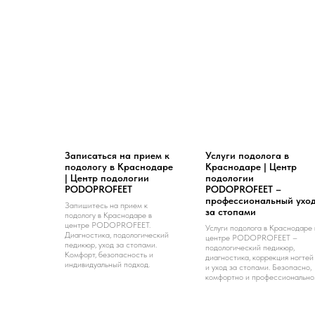
Записаться на прием к
Услуги подолога в
подологу в Краснодаре
Краснодаре | Центр
| Центр подологии
подологии
PODOPROFEET
PODOPROFEET –
профессиональный ухо
Запишитесь на прием к
за стопами
подологу в Краснодаре в
центре PODOPROFEET.
Услуги подолога в Краснодаре 
Диагностика, подологический
центре PODOPROFEET –
педикюр, уход за стопами.
подологический педикюр,
Комфорт, безопасность и
диагностика, коррекция ногтей
индивидуальный подход.
и уход за стопами. Безопасно,
комфортно и профессионально