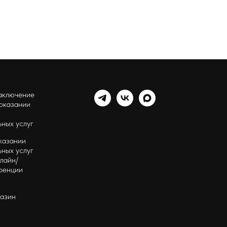
аключение
 оказании
ных услуг
казании
ных услуг
лайн/
ренции
газин