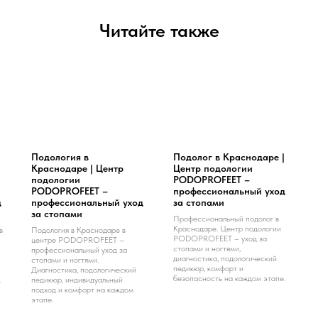
Читайте также
Подология в
Подолог в Краснодаре |
Краснодаре | Центр
Центр подологии
подологии
PODOPROFEET –
PODOPROFEET –
профессиональный уход
д
профессиональный уход
за стопами
за стопами
Профессиональный подолог в
Краснодаре. Центр подологии
в
Подология в Краснодаре в
PODOPROFEET – уход за
центре PODOPROFEET –
стопами и ногтями,
профессиональный уход за
диагностика, подологический
стопами и ногтями.
педикюр, комфорт и
Диагностика, подологический
безопасность на каждом этапе.
.
педикюр, индивидуальный
подход и комфорт на каждом
этапе.