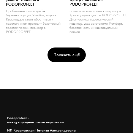
PODOPROFEET
PODOPROFEET
Проблемные стопы требуют
Запишитесь на прием к подологу в
бережного ухода. Узнайте, когда в
Краснодаре в центре PODOPROFEET.
Краснодаре стоит обратиться к
Диагностика, подологический
подологу и как проходит безопасный
педикюр, уход за стопами. Комфорт,
подологический педикюр в
безопасность и индивидуальный
PODOPROFEET.
подход.
Показать ещё
Podoprofeet -
международная школа подологии
ИП Ковалевская Наталья Александровна