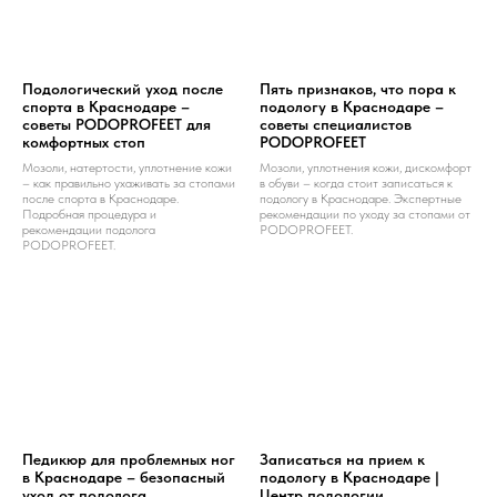
Подологический уход после
Пять признаков, что пора к
спорта в Краснодаре –
подологу в Краснодаре –
советы PODOPROFEET для
советы специалистов
комфортных стоп
PODOPROFEET
Мозоли, натертости, уплотнение кожи
Мозоли, уплотнения кожи, дискомфорт
– как правильно ухаживать за стопами
в обуви – когда стоит записаться к
после спорта в Краснодаре.
подологу в Краснодаре. Экспертные
Подробная процедура и
рекомендации по уходу за стопами от
рекомендации подолога
PODOPROFEET.
PODOPROFEET.
Педикюр для проблемных ног
Записаться на прием к
в Краснодаре – безопасный
подологу в Краснодаре |
уход от подолога
Центр подологии