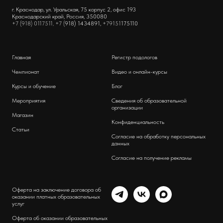
г. Краснодар, ул. Уральская, 75 корпус 2, офис 193
Краснодарский край, Россия, 350080
+7 (918) 0117511, +7 (
918) 1434891,
+79151
175110
Главная
Регистр подологов
Чемпионат
Видео и онлайн-курсы
Курсы и обучение
Блог
Мероприятия
Сведения об образовательной
организации
Магазин
Конфиденциальность
Статьи
Согласие на обработку персональных
данных
Согласие на получение рекламы
Оферта на заключение договора об
оказании платных образовательных
услуг
Оферта об оказании образовательных