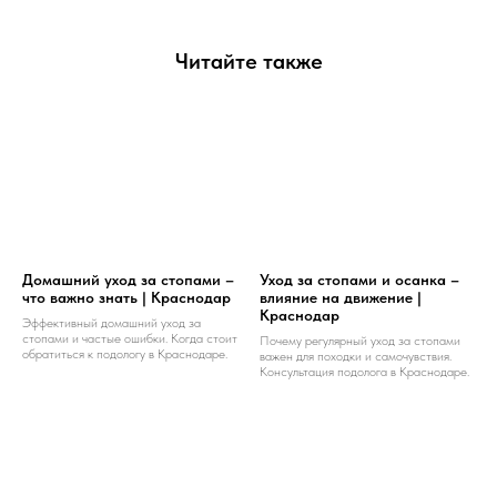
Читайте также
Домашний уход за стопами –
Уход за стопами и осанка –
что важно знать | Краснодар
влияние на движение |
Краснодар
Эффективный домашний уход за
стопами и частые ошибки. Когда стоит
Почему регулярный уход за стопами
обратиться к подологу в Краснодаре.
важен для походки и самочувствия.
Консультация подолога в Краснодаре.