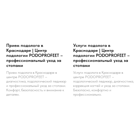
Прием подолога в
Услуги подолога в
Краснодаре | Центр
Краснодаре | Центр
подологии PODOPROFEET –
подологии PODOPROFEET –
профессиональный уход за
профессиональный уход за
стопами
стопами
Прием подолога в Краснодаре в
Услуги подолога в Краснодаре в
центре PODOPROFEET –
центре PODOPROFEET –
диагностика, подологический педикюр
подологический педикюр, диагностика,
и профессиональный уход за стопами.
коррекция ногтей и уход за стопами.
Комфорт, безопасность и внимание к
Безопасно, комфортно и
деталям.
профессионально.