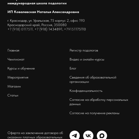
международная школа подологии
ИП Ковалевская Наталья Александровна
г. Краснодар, ул. Уральская, 75 корпус 2, офис 193
Краснодарский край, Россия, 350080
+7 (918) 0117511, +7 (
918) 1434891,
+79151
175110
Главная
Регистр подологов
Чемпионат
Видео и онлайн-курсы
Курсы и обучение
Блог
Мероприятия
Сведения об образовательной
организации
Магазин
Конфиденциальность
Статьи
Согласие на обработку персональных
данных
Согласие на получение рекламы
Оферта на заключение договора об
оказании платных образовательных