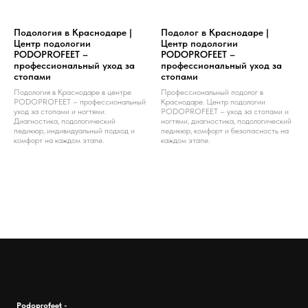
Подология в Краснодаре |
Подолог в Краснодаре |
Центр подологии
Центр подологии
PODOPROFEET –
PODOPROFEET –
профессиональный уход за
профессиональный уход за
стопами
стопами
Подология в Краснодаре в центре
Профессиональный подолог в
PODOPROFEET – профессиональный
Краснодаре. Центр подологии
уход за стопами и ногтями.
PODOPROFEET – уход за стопами и
Диагностика, подологический
ногтями, диагностика, подологический
педикюр, индивидуальный подход и
педикюр, комфорт и безопасность на
комфорт на каждом этапе.
каждом этапе.
Podoprofeet -