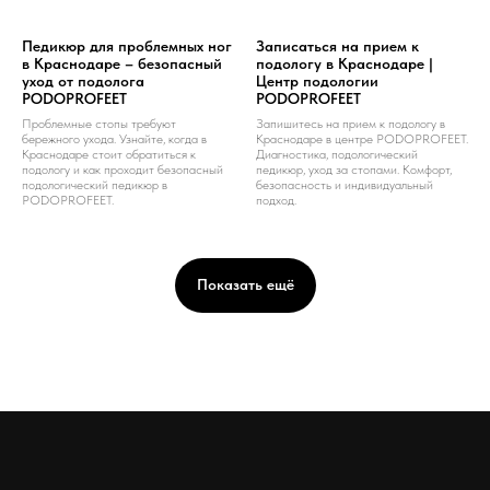
Педикюр для проблемных ног
Записаться на прием к
в Краснодаре – безопасный
подологу в Краснодаре |
уход от подолога
Центр подологии
PODOPROFEET
PODOPROFEET
Проблемные стопы требуют
Запишитесь на прием к подологу в
бережного ухода. Узнайте, когда в
Краснодаре в центре PODOPROFEET.
Краснодаре стоит обратиться к
Диагностика, подологический
подологу и как проходит безопасный
педикюр, уход за стопами. Комфорт,
подологический педикюр в
безопасность и индивидуальный
PODOPROFEET.
подход.
Показать ещё