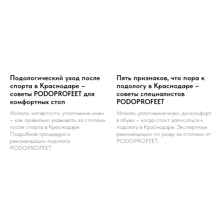
Подологический уход после
Пять признаков, что пора к
спорта в Краснодаре –
подологу в Краснодаре –
советы PODOPROFEET для
советы специалистов
комфортных стоп
PODOPROFEET
Мозоли, натертости, уплотнение кожи
Мозоли, уплотнения кожи, дискомфорт
– как правильно ухаживать за стопами
в обуви – когда стоит записаться к
после спорта в Краснодаре.
подологу в Краснодаре. Экспертные
Подробная процедура и
рекомендации по уходу за стопами от
рекомендации подолога
PODOPROFEET.
PODOPROFEET.