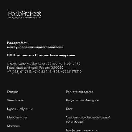
Podoprofeet -
международная школа подологии
ИП Ковалевская Наталья Александровна
г. Краснодар, ул. Уральская, 75 корпус 2, офис 193
Краснодарский край, Россия, 350080
+7 (918) 0117511, +7 (
918) 1434891,
+79151
175110
Главная
Регистр подологов
Чемпионат
Видео и онлайн-курсы
Курсы и обучение
Блог
Мероприятия
Сведения об образовательной
организации
Магазин
Конфиденциальность