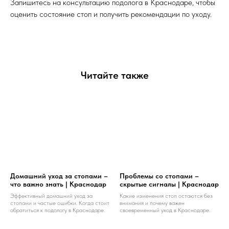
Запишитесь на консультацию подолога в Краснодаре, чтобы
оценить состояние стоп и получить рекомендации по уходу.
Читайте также
Домашний уход за стопами –
Проблемы со стопами –
что важно знать | Краснодар
скрытые сигналы | Краснодар
Эффективный домашний уход за
Какие изменения стоп остаются без
стопами и частые ошибки. Когда стоит
внимания и почему важен
обратиться к подологу в Краснодаре.
своевременный уход в Краснодаре.