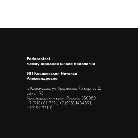
Podoprofeet -
международная школа подологии
ИП Ковалевская Наталья
Александровна
г. Краснодар, ул. Уральская, 75 корпус 2,
офис 193
Краснодарский край, Россия, 350080
+7 (918) 0117511, +7 (
918) 1434891,
+79151
175110