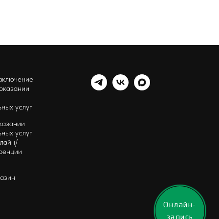
аключение
 оказании
ных услуг
казании
ных услуг
лайн/
ренции
газин
Онлайн-
запись