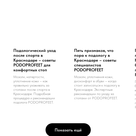
Подологический уход
Пять признаков, что
после спорта в
пора к подологу в
Краснодаре – советы
Краснодаре – советы
PODOPROFEET для
специалистов
комфортных стоп
PODOPROFEET
Мозоли, натертости,
Мозоли, уплотнения кожи,
уплотнение кожи – как
дискомфорт в обуви – когда
правильно ухаживать за
стоит записаться к подологу в
стопами после спорта в
Краснодаре. Экспертные
Краснодаре. Подробная
рекомендации по уходу за
процедура и рекомендации
стопами от PODOPROFEET.
подолога PODOPROFEET.
Показать ещё