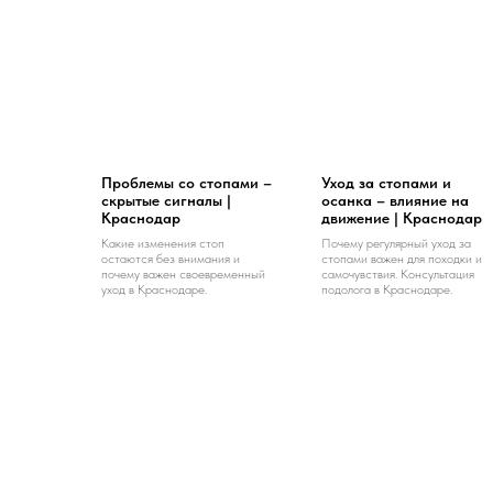
Проблемы со стопами –
Уход за стопами и
скрытые сигналы |
осанка – влияние на
Краснодар
движение | Краснодар
Какие изменения стоп
Почему регулярный уход за
остаются без внимания и
стопами важен для походки и
почему важен своевременный
самочувствия. Консультация
уход в Краснодаре.
подолога в Краснодаре.