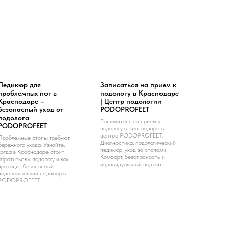
Педикюр для
Записаться на прием к
проблемных ног в
подологу в Краснодаре
Краснодаре –
| Центр подологии
безопасный уход от
PODOPROFEET
подолога
Запишитесь на прием к
PODOPROFEET
подологу в Краснодаре в
центре PODOPROFEET.
Проблемные стопы требуют
Диагностика, подологический
бережного ухода. Узнайте,
педикюр, уход за стопами.
когда в Краснодаре стоит
Комфорт, безопасность и
обратиться к подологу и как
индивидуальный подход.
проходит безопасный
подологический педикюр в
PODOPROFEET.