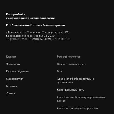
Podoprofeet -
международная школа подологии
ИП Ковалевская Наталья Александровна
г. Краснодар, ул. Уральская, 75 корпус 2, офис 193
Краснодарский край, Россия, 350080
+7 (918) 0117511, +7 (
918) 1434891,
+79151
175110
Главная
Регистр подологов
Чемпионат
Видео и онлайн-курсы
Курсы и обучение
Блог
Мероприятия
Сведения об образовательной
организации
Магазин
Конфиденциальность
Статьи
Согласие на обработку персональных
данных
Согласие на получение рекламы