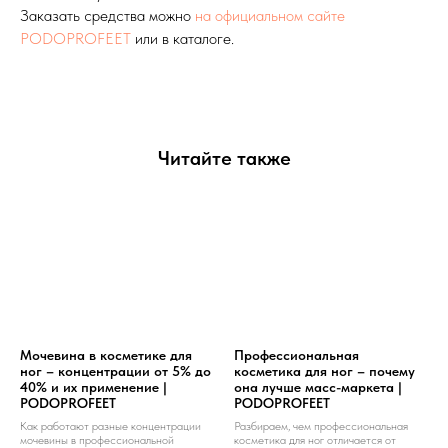
Заказать средства можно
на официальном сайте
PODOPROFEET
или в каталоге.
Читайте также
Мочевина в косметике для
Профессиональная
ног – концентрации от 5% до
косметика для ног – почему
40% и их применение |
она лучше масс-маркета |
PODOPROFEET
PODOPROFEET
Как работают разные концентрации
Разбираем, чем профессиональная
мочевины в профессиональной
косметика для ног отличается от