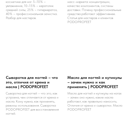
косметике для ног. 5–10% –
масс-маркета: концентрации,
увлажнение, 10–15% – кератолик
качество компонентов, системы
средней силы, 25% – гиперкератоз,
доставки. Почему профессиональные
40% – профессиональная зачистка.
средства работают эффективнее.
Разбор для мастеров.
Статья для мастеров и клиентов
PODOPROFEET
Сыворотка для ногтей – что
Масло для ногтей и кутикулы
это, отличия от крема и
– зачем нужно и как
масла | PODOPROFEET
применять | PODOPROFEET
Сыворотка для ногтей – что это, как
Масло для ногтей и кутикулы на ногах
устроена, чем отличается от крема и
– зачем оно нужно, какие масла
масла. Кому нужна, как применять,
работают, как правильно наносить.
режимы использования. Сыворотка
Отличия от крема и сыворотки. Масло
PODOPROFEET для восстановления
PODOPROFEET
ногтей.