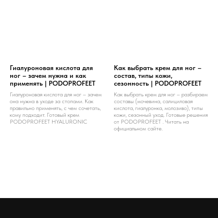
Гиалуроновая кислота для
Как выбрать крем для ног –
ног – зачем нужна и как
состав, типы кожи,
применять | PODOPROFEET
сезонность | PODOPROFEET
Гиалуроновая кислота для ног – зачем
Как выбрать крем для ног – разбираем
она нужна в уходе за стопами. Как
составы (мочевина, салициловая
правильно применять, с чем сочетать,
кислота, гиалуронка, молозиво), типы
кому подходит. Готовый крем
кожи, сезонный уход. Готовые решения
PODOPROFEET HYALURONIC
от PODOPROFEET . Читать на
официальном сайте.