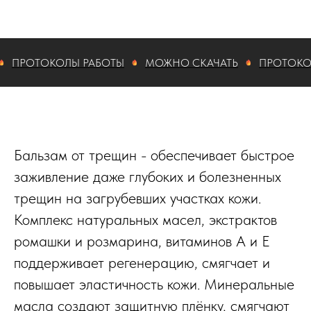
РОТОКОЛЫ РАБОТЫ
МОЖНО СКАЧАТЬ
ПРОТОКОЛЫ 
Бальзам от трещин - обеспечивает быстрое
заживление даже глубоких и болезненных
трещин на загрубевших участках кожи.​
Комплекс натуральных масел, экстрактов
ромашки и розмарина, витаминов A и E
поддерживает регенерацию, смягчает и
повышает эластичность кожи.​ Минеральные
масла создают защитную плёнку, смягчают