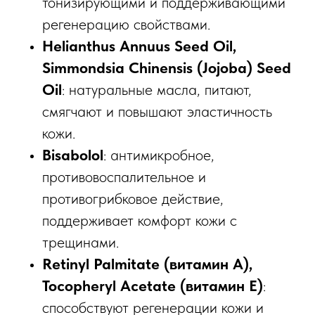
тонизирующими и поддерживающими
регенерацию свойствами.​
Helianthus Annuus Seed Oil,
Simmondsia Chinensis (Jojoba) Seed
Oil
: натуральные масла, питают,
смягчают и повышают эластичность
кожи.​
Bisabolol
: антимикробное,
противовоспалительное и
противогрибковое действие,
поддерживает комфорт кожи с
трещинами.​
Retinyl Palmitate (витамин A),
Tocopheryl Acetate (витамин E)
:
ТРЕЩИНЫ
ГИПЕРКЕРАТОЗ СТОП
способствуют регенерации кожи и