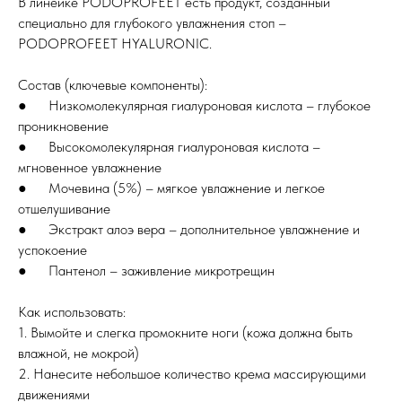
В линейке PODOPROFEET есть продукт, созданный
специально для глубокого увлажнения стоп –
PODOPROFEET HYALURONIC.
Состав (ключевые компоненты):
● Низкомолекулярная гиалуроновая кислота – глубокое
проникновение
● Высокомолекулярная гиалуроновая кислота –
мгновенное увлажнение
● Мочевина (5%) – мягкое увлажнение и легкое
отшелушивание
● Экстракт алоэ вера – дополнительное увлажнение и
успокоение
● Пантенол – заживление микротрещин
Как использовать:
1. Вымойте и слегка промокните ноги (кожа должна быть
влажной, не мокрой)
2. Нанесите небольшое количество крема массирующими
движениями