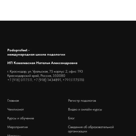
Podoprofeet -
международная школа подологии
ИП Ковалевская Наталья Александровна
г. Краснодар, ул. Уральская, 75 корпус 2, офис 193
Краснодарский край, Россия, 350080
+7 (918) 0117511, +7 (
918) 1434891,
+79151
175110
Главная
Регистр подологов
Чемпионат
Видео и онлайн-курсы
Курсы и обучение
Блог
Мероприятия
Сведения об образовательной
организации
Магазин