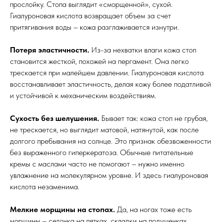
прослойку. Стопа выглядит «сморщенной», сухой.
Гиалуроновая кислота возвращает объем за счет
притягивания воды – кожа разглаживается изнутри.
Потеря эластичности.
Из-за нехватки влаги кожа стоп
становится жесткой, похожей на пергамент. Она легко
трескается при малейшем давлении. Гиалуроновая кислота
восстанавливает эластичность, делая кожу более податливой
и устойчивой к механическим воздействиям.
Сухость без шелушения.
Бывает так: кожа стоп не грубая,
не трескается, но выглядит матовой, натянутой, как после
долгого пребывания на солнце. Это признак обезвоженности
без выраженного гиперкератоза. Обычные питательные
кремы с маслами часто не помогают – нужно именно
увлажнение на молекулярном уровне. И здесь гиалуроновая
кислота незаменима.
Мелкие морщины на стопах.
Да, на ногах тоже есть
морщины – сеточка на пятках, складки на подушечках