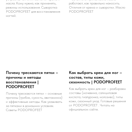
масла. Кому нужна, как применять,
работают, как правильно наносить.
режимы использования. Сыворотка
Отличия от крема и сыворотки. Масло
PODOPROFEET для восстановления
PODOPROFEET
ногтей.
Почему трескаются пятки –
Как выбрать крем для ног –
причины и методы
состав, типы кожи,
восстановления |
сезонность | PODOPROFEET
PODOPROFEET
Как выбрать крем для ног – разбираем
составы (мочевина, салициловая
Почему трескаются пятки – основные
кислота, гиалуронка, молозиво), типы
причины (грибок, сухость, авитаминоз)
кожи, сезонный уход. Готовые решения
и эффективные методы. Как ухаживать
от PODOPROFEET . Читать на
за пятками в домашних условиях.
официальном сайте.
Советы PODOPROFEET