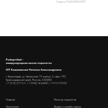
Советы PODOPROFEET
Podoprofeet -
международная школа подологии
ИП Ковалевская Наталья Александровна
г. Краснодар, ул. Уральская, 75 корпус 2, офис 193
Краснодарский край, Россия, 350080
+7 (918) 0117511, +7 (
918) 1434891,
+79151
175110
Главная
Регистр подологов
Чемпионат
Видео и онлайн-курсы