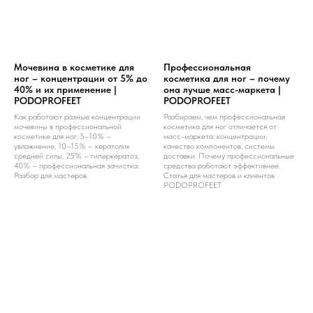
Мочевина в косметике для
Профессиональная
ног – концентрации от 5% до
косметика для ног – почему
40% и их применение |
она лучше масс-маркета |
PODOPROFEET
PODOPROFEET
Как работают разные концентрации
Разбираем, чем профессиональная
мочевины в профессиональной
косметика для ног отличается от
косметике для ног. 5–10% –
масс-маркета: концентрации,
увлажнение, 10–15% – кератолик
качество компонентов, системы
средней силы, 25% – гиперкератоз,
доставки. Почему профессиональные
40% – профессиональная зачистка.
средства работают эффективнее.
Разбор для мастеров.
Статья для мастеров и клиентов
PODOPROFEET