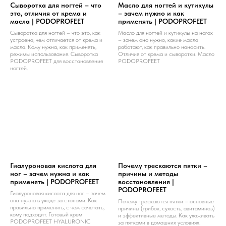
Сыворотка для ногтей – что
Масло для ногтей и кутикулы
это, отличия от крема и
– зачем нужно и как
масла | PODOPROFEET
применять | PODOPROFEET
Сыворотка для ногтей – что это, как
Масло для ногтей и кутикулы на ногах
устроена, чем отличается от крема и
– зачем оно нужно, какие масла
масла. Кому нужна, как применять,
работают, как правильно наносить.
режимы использования. Сыворотка
Отличия от крема и сыворотки. Масло
PODOPROFEET для восстановления
PODOPROFEET
ногтей.
Гиалуроновая кислота для
Почему трескаются пятки –
ног – зачем нужна и как
причины и методы
применять | PODOPROFEET
восстановления |
PODOPROFEET
Гиалуроновая кислота для ног – зачем
она нужна в уходе за стопами. Как
Почему трескаются пятки – основные
правильно применять, с чем сочетать,
причины (грибок, сухость, авитаминоз)
кому подходит. Готовый крем
и эффективные методы. Как ухаживать
PODOPROFEET HYALURONIC
за пятками в домашних условиях.