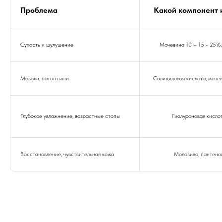
Проблема
Какой компонент 
Сухость и шулушение
Мочевина 10 – 15 - 25%,
Мозоли, натоптыши
Салициловая кислота, моч
Глубокое увлажнение, возрастные стопы
Гиалуроновая кисло
Восстановление, чувствительная кожа
Молозиво, пантено