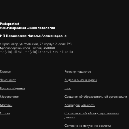
Podoprofeet -
международная школа подологии
ИП Ковалевская Наталья Александровна
г. Краснодар, ул. Уральская, 75 корпус 2, офис 193
Краснодарский край, Россия, 350080
+7 (918) 0117511, +7 (
918) 1434891,
+79151
175110
Главная
Регистр подологов
Чемпионат
Видео и онлайн-курсы
Курсы и обучение
Блог
Мероприятия
Сведения об образовательной организации
Магазин
Конфиденциальность
Статьи
Согласие на обработку персональных
данных
Согласие на получение рекламы