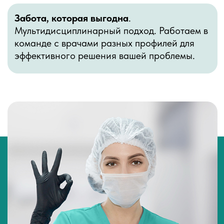
+7 (915) 117-51-10
hello@loftpineapple.com
г. Москва, 2-я Рыбинская ул., 13,
офис 11г. Краснодар, Гаражная 71
ЗАПИСЬ К ПОДОЛОГУ
+7