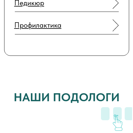
6 причин
выбрать наш центр
подологии
Гарантия безопасности.
Строгий контроль
стерилизации, соблюдение всех требований
СанПин и внутренняя система качества.
Эффективная косметика
собственного
производства. Наши средства прошли
проверку в практике и действительно
работают — мы видим результат каждый
день.
Экспертный уровень специалистов
. У нас
собственная международная школа
подологии с лицензией. Мы обучаем