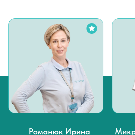
подологов со всей России — и вы попадаете к
лучшим из лучших.
Научный подход
. Мы — не просто центр, а
площадка для развития подологии. Наши
специалисты участвуют в исследованиях и
написании научных статей.
Подология для всей семьи
. Работаем с
детьми, подростками, взрослыми и
пожилыми. Учитываем возрастные
особенности и подбираем индивидуальный
подход каждому.
Забота, которая выгодна
.
Мультидисциплинарный подход. Работаем в
команде с врачами разных профилей для
эффективного решения вашей проблемы.