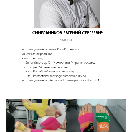
СИНЕЛЬНИКОВ ЕВГЕНИЙ СЕРГЕЕВИЧ
г. Москва
— Преподаватель школы PodoProFeet по
кинезиотейпированию
и массажу стоп;
— Золотой призер XIII Чемпионата Мира по массажу
в категории Медицинский массаж;
— Член Российской лиги массажистов;
— Член International massage association (IMA);
— Преподаватель International massage association (IMA).