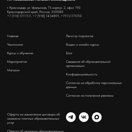
г. Краснодар, ул. Уральская, 75 корпус 2, офис 193
Краснодарский край, Россия, 350080
+7 (918) 0117511, +7 (
918) 1434891,
+79151
175110
Главная
Регистр подологов
Чемпионат
Видео и онлайн-курсы
Курсы и обучение
Блог
Мероприятия
Сведения об образовательной
организации
Магазин
Конфиденциальность
Согласие на обработку персональных
данных
Согласие на получение рекламы
Оферта на заключение договора об
оказании платных образовательных
услуг
Оферта об оказании образовательных