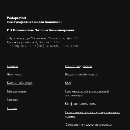
Podoprofeet -
международная школа подологии
ИП Ковалевская Наталья Александровна
г. Краснодар, ул. Уральская, 75 корпус 2, офис 193
Краснодарский край, Россия, 350080
+7 (918) 0117511, +7 (
918) 1434891,
+79151
175110
Главная
Регистр подологов
Чемпионат
Видео и онлайн-курсы
Курсы и обучение
Блог
Мероприятия
Сведения об образовательной
организации
Магазин
Конфиденциальность
Статьи
Согласие на обработку персональных
данных
Согласие на получение рекламы