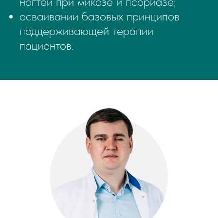
ногтей при микозе и псориазе;
осваивании базовых принципов
поддерживающей терапии
пациентов.