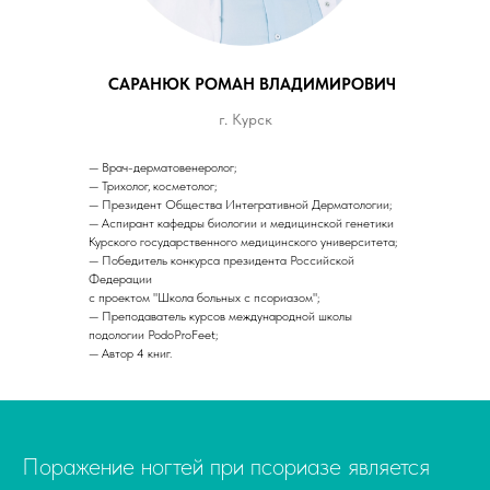
САРАНЮК РОМАН ВЛАДИМИРОВИЧ
г. Курск
— Врач-дерматовенеролог;
— Трихолог, косметолог;
— Президент Общества Интегративной Дерматологии;
— Аспирант кафедры биологии и медицинской генетики
Курского государственного медицинского университета;
— Победитель конкурса президента Российской
Федерации
с проектом "Школа больных с псориазом";
— Преподаватель курсов международной школы
подологии PodoProFeet;
— Автор 4 книг.
Поражение ногтей при псориазе является