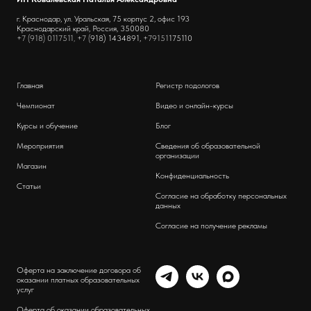
г. Краснодар, ул. Уральская, 75 корпус 2, офис 193
Краснодарский край, Россия, 350080
+7 (918) 0117511, +7 (
918) 1434891,
+79151
175110
Главная
Регистр подологов
Чемпионат
Видео и онлайн-курсы
Курсы и обучение
Блог
Мероприятия
Сведения об образовательной
организации
Магазин
Конфиденциальность
Статьи
Согласие на обработку персональных
данных
Согласие на получение рекламы
Оферта на заключение договора об
оказании платных образовательных
услуг
Оферта об оказании образовательных