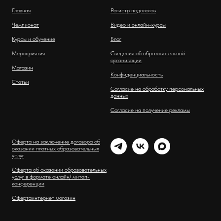
Главная
Регистр подологов
Чемпионат
Видео и онлайн-курсы
Курсы и обучение
Блог
Мероприятия
Сведения об образовательной
организации
Магазин
Конфиденциальность
Статьи
Согласие на обработку персональных
данных
Согласие на получение рекламы
Оферта на заключение договора об
оказании платных образовательных
услуг
Оферта об оказании образовательных
услуг в формате онлайн/ митап-
конференции
Оферта
интернет магазин