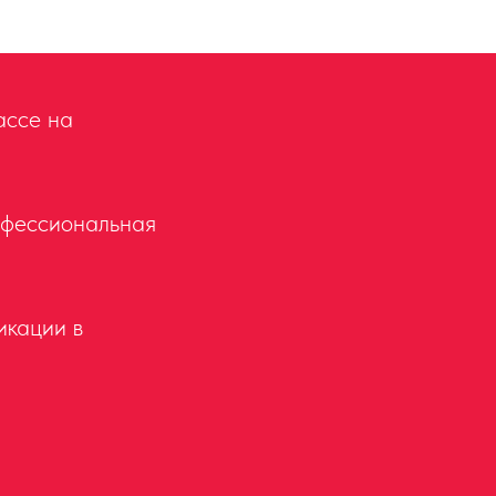
ассе на
офессиональная
икации в