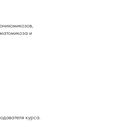
 онихомикозов,
рматомикоза и
одавателя курса.