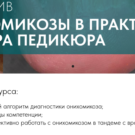
ИВ
МИКОЗЫ В ПРАК
РА ПЕДИКЮРА
урса:
й алгоритм диагностики онихомикоза;
ы компетенции;
ктивно работать с онихомикозом в тандеме с вр