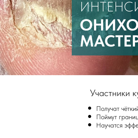
ИНТЕНС
ОНИХО
МАСТЕ
Участники к
Получат чётки
Поймут границ
Научатся эффе