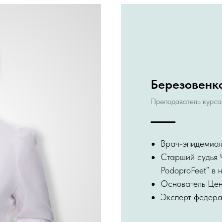
Березовенк
Преподаватель курса
Врач-эпидемиол
Старший судья 
PodoproFeet” в
Основатель Цен
Эксперт федер