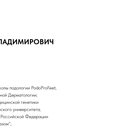
ВЛАДИМИРОВИЧ
олы подологии PodoProFeet;
ной Дерматологии;
дицинской генетики
ского университета;
а Российской Федерации
азом";