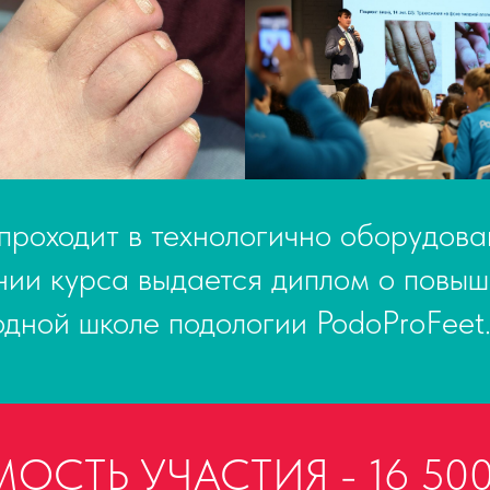
проходит в технологично оборудова
нии курса выдается диплом о повыш
дной школе подологии PodoProFeet
СТЬ УЧАСТИЯ - 16 500 