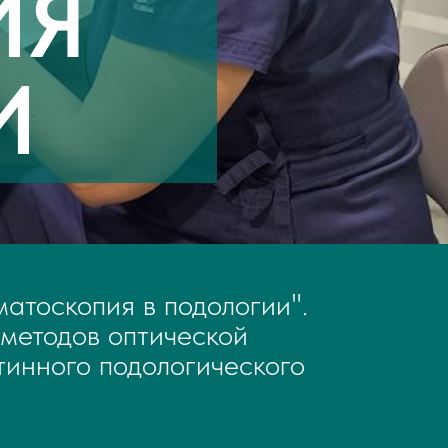
ИЯ
И
атоскопия в подологии".
 методов оптической
тинного подологического