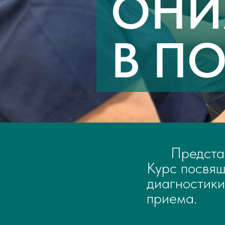
ОНИ
В П
Предста
Курс посвящ
диагностики
приема.