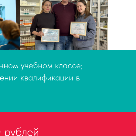
нном учебном классе;
ении квалификации в
.
рублей