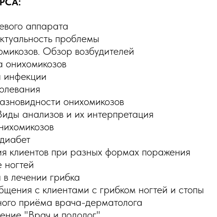
РСА:
евого аппарата
ктуальность проблемы
микозов. Обзор возбудителей
а онихомикозов
и инфекции
олевания
азновидности онихомикозов
Виды анализов и их интерпретация
нихомикозов
 диабет
ия клиентов при разных формах поражения
 ногтей
 в лечении грибка
бщения с клиентами с грибком ногтей и стопы
ного приёма врача-дерматолога
ение "Врач и подолог"