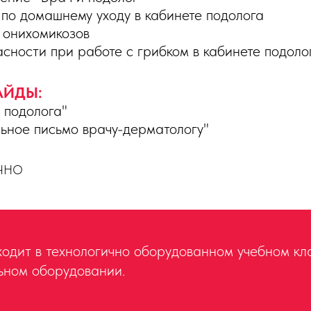
по домашнему уходу в кабинете подолога
 онихомикозов
асности при работе с грибком в кабинете подоло
АЙДЫ:
 подолога"
ьное письмо врачу-дерматологу"
ОЧНО
одит в технологично оборудованном учебном кл
ьном оборудовании.