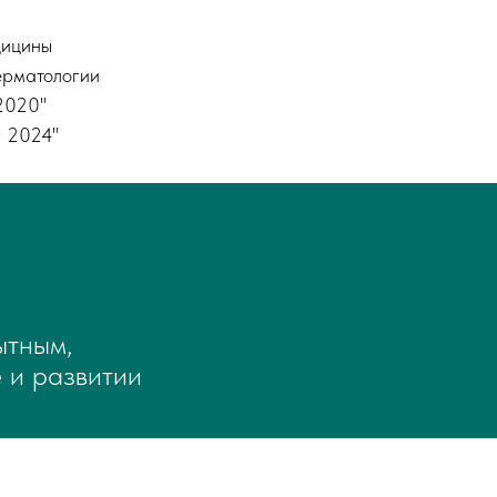
дицины
ерматологии
2020"
г 2024"
ытным,
 и развитии