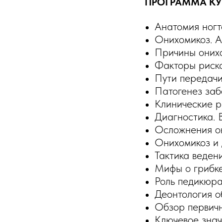
ПРОГРАММА КУ
Анатомия ногт
Онихомикоз. А
Причины онихо
Факторы риск
Пути передач
Патогенез заб
Клинические р
Диагностика. 
Осложнения о
Онихомикоз и
Тактика веден
Мифы о грибке
Роль педикюра
Деонтология о
Обзор первич
Ключевое знач