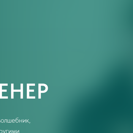
ЕНЕР
 волшебник,
другими