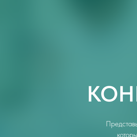
КОН
Представьт
которы