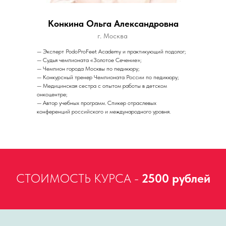
Конкина Ольга Александровна
г. Москва
— Эксперт PodoProFeet Academy и практикующий подолог;
— Судья чемпионата «Золотое Сечение»;
— Чемпион города Москвы по педикюру;
— Конкурсный тренер Чемпионата России по педикюру;
— Медицинская сестра с опытом работы в детском
онкоцентре;
— Автор учебных программ. Спикер отраслевых
конференций российского и международного уровня.
СТОИМОСТЬ КУРСА -
2500 рублей