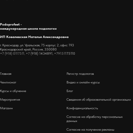
Podoprofeet -
международная школа подологии
ИП Ковалевская Наталья Александровна
г. Краснодар, ул. Уральская, 75 корпус 2, офис 193
Краснодарский край, Россия, 350080
+7 (918) 0117511, +7 (
918) 1434891,
+79151
175110
Главная
Регистр подологов
Чемпионат
Видео и онлайн-курсы
Курсы и обучение
Блог
Мероприятия
Сведения об образовательной организации
Магазин
Конфиденциальность
Согласие на обработку персональных
данных
Согласие на получение рекламы