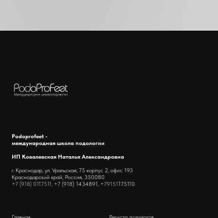
Podoprofeet -
международная школа подологии
ИП Ковалевская Наталья Александровна
г. Краснодар, ул. Уральская, 75 корпус 2, офис 193
Краснодарский край, Россия, 350080
+7 (918) 0117511, +7 (
918) 1434891,
+79151
175110
Главная
Регистр подологов