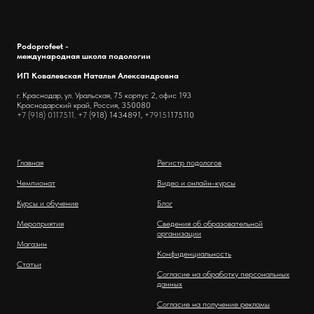
Podoprofeet -
международная школа подологии
ИП Ковалевская Наталья Александровна
г. Краснодар, ул. Уральская, 75 корпус 2, офис 193
Краснодарский край, Россия, 350080
+7 (918) 0117511, +7 (
918) 1434891,
+79151
175110
Главная
Регистр подологов
Чемпионат
Видео и онлайн-курсы
Курсы и обучение
Блог
Мероприятия
Сведения об образовательной
организации
Магазин
Конфиденциальность
Статьи
Согласие на обработку персональных
данных
Согласие на получение рекламы