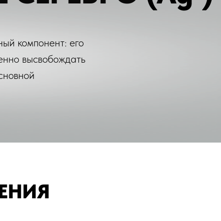
ный компонент: его
пенно высвобождать
основной
ЕНИЯ