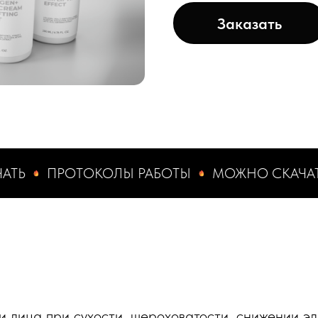
Заказать
ПРОТОКОЛЫ РАБОТЫ
МОЖНО СКАЧАТЬ
П
и лица при сухости, шероховатости, снижении э