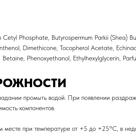
 Cetyl Phosphate, Butyrospermum Parkii (Shea) But
nthenol, Dimethicone, Tocopherol Acetate, Echinac
 Betaine, Phenoxyethanol, Ethylhexylglycerin, Parf
РОЖНОСТИ
опадании промыть водой. При появлении раздраж
мость компонентов.
м месте при температуре от +5 до +25°С, в недо