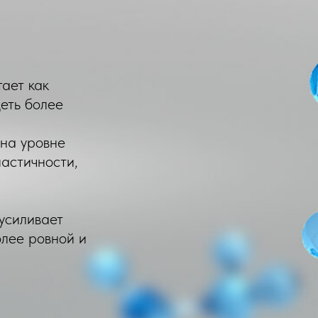
ает как
деть более
 на уровне
ластичности,
усиливает
олее ровной и