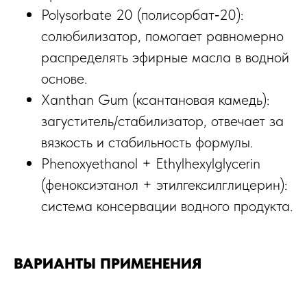
Polysorbate 20 (полисорбат‑20):
солюбилизатор, помогает равномерно
распределять эфирные масла в водной
основе.
Xanthan Gum (ксантановая камедь):
загуститель/стабилизатор, отвечает за
вязкость и стабильность формулы.
Phenoxyethanol + Ethylhexylglycerin
(феноксиэтанол + этилгексилглицерин):
система консервации водного продукта.
ВАРИАНТЫ ПРИМЕНЕНИЯ
ХИМИЧЕСКИЙ ОЖОГ
УХОД ЗА КУТИКУЛОЙ И
НОГТЯМИ