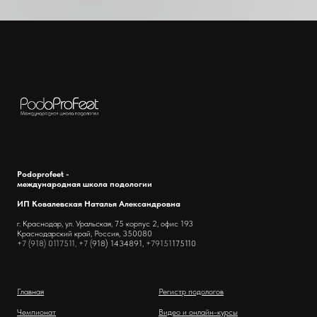
Podoprofeet -
международная школа подологии
ИП Ковалевская Наталья Александровна
г. Краснодар, ул. Уральская, 75 корпус 2, офис 193
Краснодарский край, Россия, 350080
+7 (918) 0117511, +7 (
918) 1434891,
+79151
175110
Главная
Регистр подологов
Чемпионат
Видео и онлайн-курсы