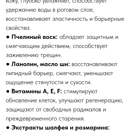
кожу, глубоко увлажняет, способствует
удержанию воды в роговом слое,
восстанавливает эластичность и барьерные
свойства.
●
Пчелиный воск:
обладает защитным и
смягчающим действием, способствует
заживлению трещин.
●
Ланолин, масло ши:
восстанавливают
липидный барьер, смягчают, уменьшают
ощущение стянутости и сухости.
●
Витамины A, E, F:
стимулируют
обновление клеток, улучшают регенерацию,
защищают от свободных радикалов и
преждевременного старения.
●
Экстракты шалфея и розмарина: