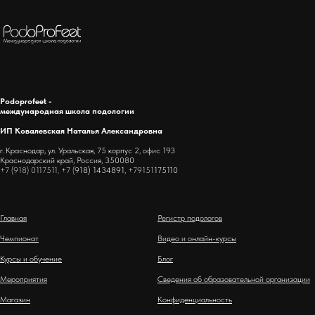
Podoprofeet -
международная школа подологии
ИП Ковалевская Наталья Александровна
г. Краснодар, ул. Уральская, 75 корпус 2, офис 193
Краснодарский край, Россия, 350080
+7 (918) 0117511, +7 (
918) 1434891,
+79151
175110
Главная
Регистр подологов
Чемпионат
Видео и онлайн-курсы
Курсы и обучение
Блог
Мероприятия
Сведения об образовательной организации
Магазин
Конфиденциальность