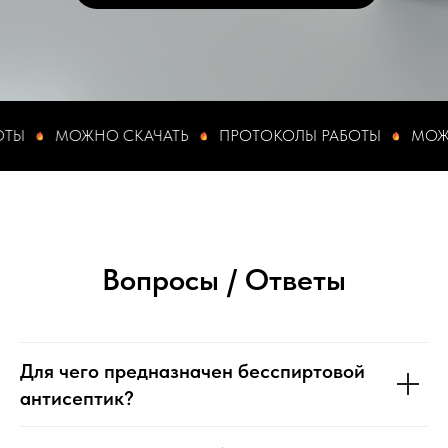
МОЖНО СКАЧАТЬ
ПРОТОКОЛЫ РАБОТЫ
МОЖНО С
Вопросы / Ответы
Для чего предназначен бесспиртовой
антисептик?