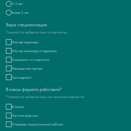
3-5 лет
Более 5 лет
Ваша специализация:
Пожалуйста, выберите один из вариантов:
Мастер педикюра
Мастер маникюра и педикюра
Специалист по подологии
Руководитель центра
Свой вариант
В каком формате работаете?
Пожалуйста, выберите один или несколько вариантов:
В найме
Частная практика
Открываю подологический кабинет