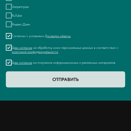
Запретграм
RuTube
Яндекс.Дзен
Согласен с условиями
Договора-оферты
Даю согласие
на обработку моих персональных данных в соответствии с
политикой конфиденциальности
Даю согласие
на получение информационных и рекламных материалов
ОТПРАВИТЬ