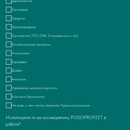
Дерматология
Ортопедия
Хирургия
Протезирование
Ортониксия (3ТО, ОРА, Титановая нить и пр.)
Воспалительные процессы
Онихомикоз
Бородавки
Диабет
Анатомия
Управление центром подологии
Участие в Чемпионате
Не знаю, с чего начать обучение. Нужна консультация
Используете ли вы космецевтику PODOPROFEET в
работе?