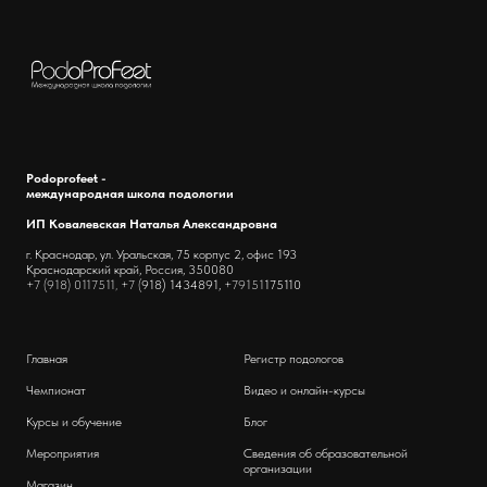
Podoprofeet -
международная школа подологии
ИП Ковалевская Наталья Александровна
г. Краснодар, ул. Уральская, 75 корпус 2, офис 193
Краснодарский край, Россия, 350080
+7 (918) 0117511, +7 (
918) 1434891,
+79151
175110
Главная
Регистр подологов
Чемпионат
Видео и онлайн-курсы
Курсы и обучение
Блог
Мероприятия
Сведения об образовательной
организации
Магазин