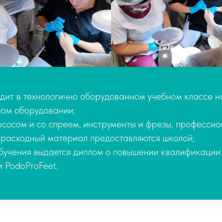
дит в технологично оборудованном учебном классе н
ом оборудовании;
есосом и со спреем, инструменты и фрезы, професси
 расходный материал предоставляются школой;
бучения выдается диплом о повышении квалификации
 PodoProFeet.