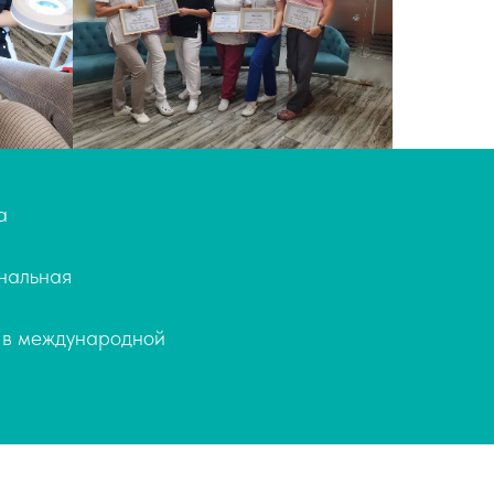
а
ональная
 в международной