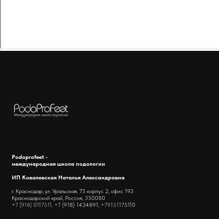
Podoprofeet -
международная школа подологии
ИП Ковалевская Наталья Александровна
г. Краснодар, ул. Уральская, 75 корпус 2, офис 193
Краснодарский край, Россия, 350080
+7 (918) 0117511, +7 (
918) 1434891,
+79151
175110