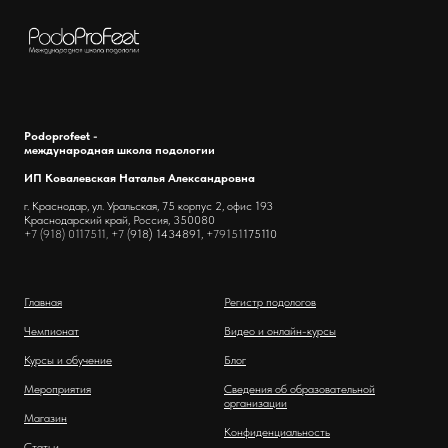
Podoprofeet -
международная школа подологии
ИП Ковалевская Наталья Александровна
г. Краснодар, ул. Уральская, 75 корпус 2, офис 193
Краснодарский край, Россия, 350080
+7 (918) 0117511, +7 (
918) 1434891,
+79151
175110
Главная
Регистр подологов
Чемпионат
Видео и онлайн-курсы
Курсы и обучение
Блог
Мероприятия
Сведения об образовательной
организации
Магазин
Конфиденциальность
Статьи