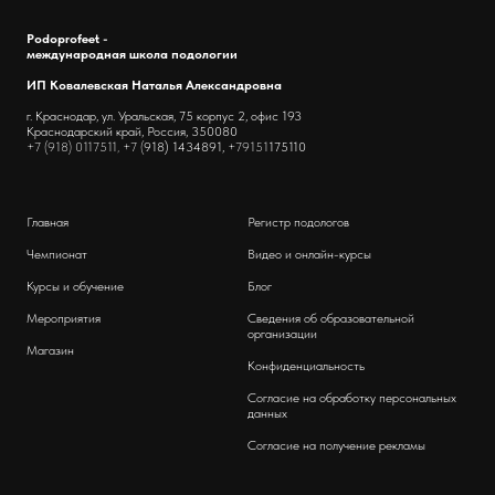
Podoprofeet -
международная школа подологии
ИП Ковалевская Наталья Александровна
г. Краснодар, ул. Уральская, 75 корпус 2, офис 193
Краснодарский край, Россия, 350080
+7 (918) 0117511, +7 (
918) 1434891,
+79151
175110
Главная
Регистр подологов
Чемпионат
Видео и онлайн-курсы
Курсы и обучение
Блог
Мероприятия
Сведения об образовательной
организации
Магазин
Конфиденциальность
Согласие на обработку персональных
данных
Согласие на получение рекламы