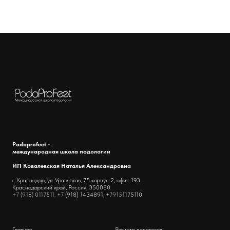
Podoprofeet -
международная школа подологии
ИП Ковалевская Наталья Александровна
г. Краснодар, ул. Уральская, 75 корпус 2, офис 193
Краснодарский край, Россия, 350080
+7 (918) 0117511, +7 (
918) 1434891,
+79151
175110
Главная
Регистр подологов