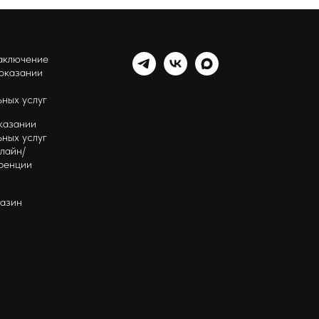
аключение
 оказании
ных услуг
казании
ных услуг
лайн/
ренции
газин