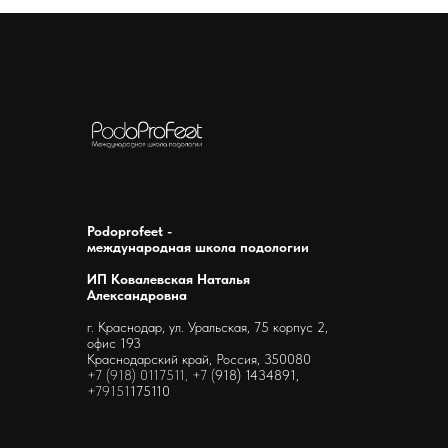
Podoprofeet -
международная школа подологии
ИП Ковалевская Наталья
Александровна
г. Краснодар, ул. Уральская, 75 корпус 2,
офис 193
Краснодарский край, Россия, 350080
+7 (918) 0117511, +7 (
918) 1434891,
+79151
175110