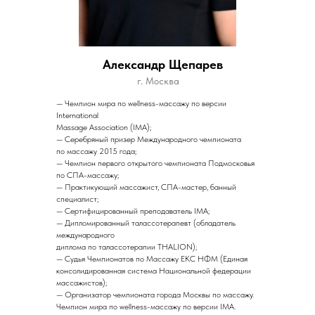
Александр Щепарев
г. Москва
— Чемпион мира по wellness-массажу по версии
International
Massage Association (IMA);
— Серебряный призер Международного чемпионата
по массажу 2015 года;
— Чемпион первого открытого чемпионата Подмосковья
по СПА-массажу;
— Практикующий массажист, СПА-мастер, банный
специалист;
— Сертифицированный преподаватель IMA;
— Дипломированный талассотерапевт (обладатель
международного
диплома по талассотерапии THALION);
— Судья Чемпионатов по Массажу ЕКС НФМ (Единая
консолидированная система Национальной федерации
массажистов);
— Организатор чемпионата города Москвы по массажу.
Чемпион мира по wellness-массажу по версии IMA.