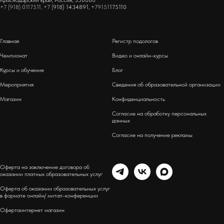
Краснодарский край, Россия, 350080
+7 (918) 0117511, +7 (
918) 1434891,
+79151
175110
Главная
Регистр подологов
Чемпионат
Видео и онлайн-курсы
Курсы и обучение
Блог
Мероприятия
Сведения об образовательной организации
Магазин
Конфиденциальность
Согласие на обработку персональных
данных
Согласие на получение рекламы
Оферта на заключение договора об
оказании платных образовательных услуг
Оферта об оказании образовательных услуг
в формате онлайн/ митап-конференции
Оферта
интернет магазин