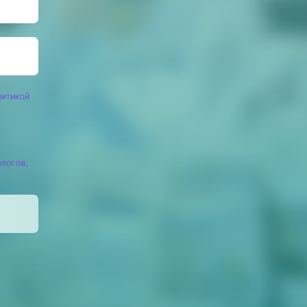
литикой
логов,