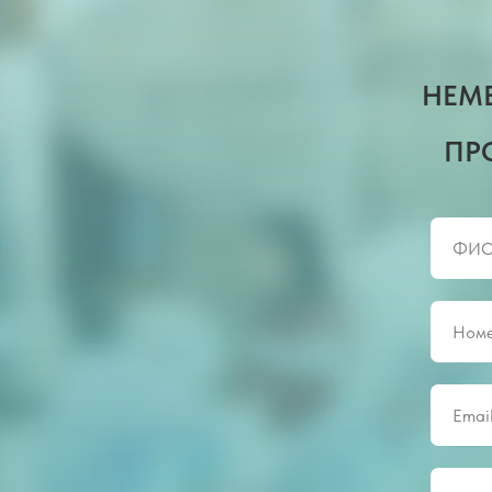
НЕМ
ПР