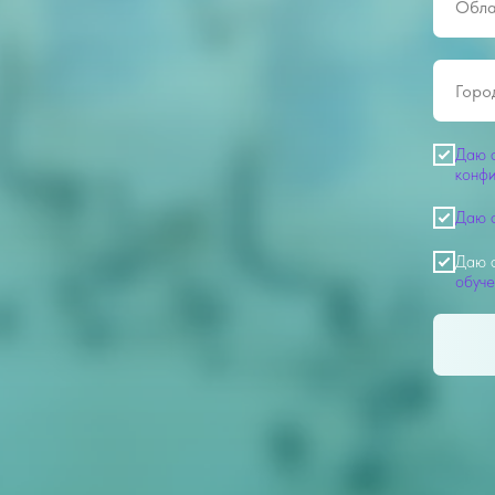
Даю 
конфи
Даю 
Даю с
обуче