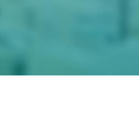
аключение
 оказании
ных услуг
казании
ных услуг
лайн/