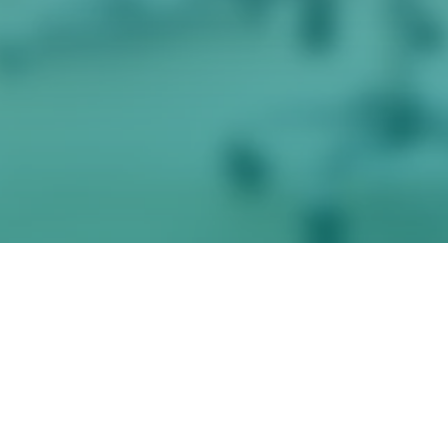
Главная
Регистр подологов
Оферта на з
договора об
Чемпионат
Видео и онлайн-курсы
платных
образователь
Курсы и обучение
Блог
Оферта об о
Мероприятия
Сведения об
образователь
образовательной
в формате он