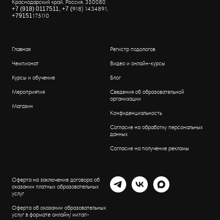
Краснодарский край, Россия, 350080
+7 (918) 0117511, +7 (
918) 1434891,
+79151
175110
Главная
Регистр подологов
Чемпионат
Видео и онлайн-курсы
Курсы и обучение
Блог
Мероприятия
Сведения об образовательной
организации
Магазин
Конфиденциальность
Согласие на обработку персональных
данных
Согласие на получение рекламы
Оферта на заключение договора об
оказании платных образовательных
услуг
Оферта об оказании образовательных
услуг в формате онлайн/ митап-